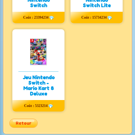
Nintendo
Nintendo
Switch
Switch Lite
Coût :
23394234
Coût :
15734234
Jeu Nintendo
Switch -
Mario Kart 8
Deluxe
Coût :
5323214
Retour