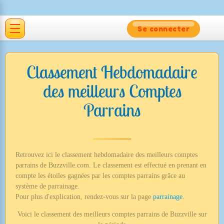
Se connecter
Classement Hebdomadaire
des meilleurs Comptes
Parrains
Retrouvez ici le classement hebdomadaire des meilleurs comptes
parrains de Buzzville.com. Le classement est effectué en prenant en
compte les étoiles gagnées par les comptes parrains grâce au
système de parrainage.
Pour plus d'explication, rendez-vous sur la page
parrainage
.
Voici le classement des meilleurs comptes parrains de Buzzville sur