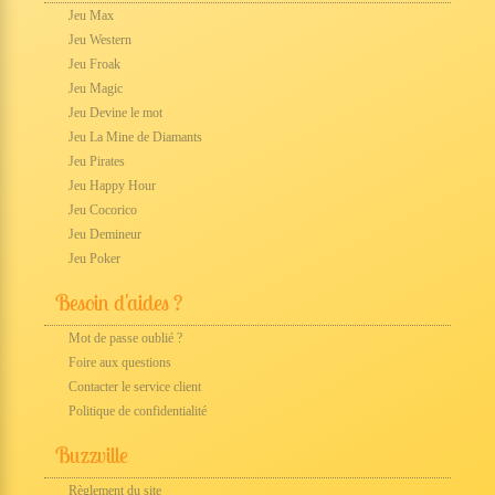
Jeu Max
Jeu Western
Jeu Froak
Jeu Magic
Jeu Devine le mot
Jeu La Mine de Diamants
Jeu Pirates
Jeu Happy Hour
Jeu Cocorico
Jeu Demineur
Jeu Poker
Besoin d'aides ?
Mot de passe oublié ?
Foire aux questions
Contacter le service client
Politique de confidentialité
Buzzville
Règlement du site