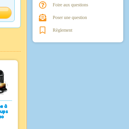
Foire aux questions
Poser une question
Règlement
e à
rups
uo