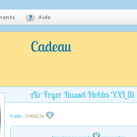
nants
Aide
Cadeau
Air Fryer Russel Hobbs XXL 8l
Coût :
11904234