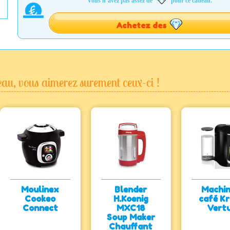
Vous n’avez pas assez de
pour ce cadeau.
Achetez des
au, vous aimerez surement ceux-ci !
Moulinex
Blender
Machin
Cookeo
H.Koenig
café K
Connect
MXC18
Vert
Soup Maker
Chauffant