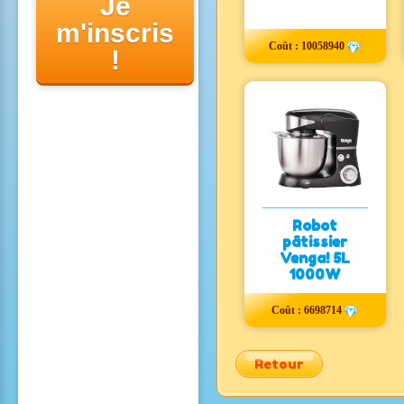
Je
m'inscris
Coût :
10058940
!
Robot
pâtissier
Venga! 5L
1000W
Coût :
6698714
Retour