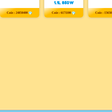
1.1L 850W
Coût :
24850400
Coût :
6171100
Coût :
15658