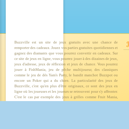
Buzzville est un site de jeux gratuits avec une chance de
J
remporter des cadeaux. Jouez vos parties gratuites quotidiennes et
gagnez des diamants que vous pourrez convertir en cadeaux. Sur
ce site de jeux en ligne, vous pourrez jouer à des dizaines de jeux,
jeux d'adresse, jeux de réflexion et jeux de chance. Vous pourrez
jouer à FishMania, jeu de pêche multijoueur, des classiques
comme le jeu de dés Yam's Party, le bandit manchot Buzzpot ou
encore un Poker qui a du chien. La particularité des jeux de
Buzzville, c'est qu'en plus d'être originaux, ce sont des jeux en
ligne où les joueuses et les joueurs se retrouvent pour s'y affronter.
C'est le cas par exemple des jeux à grilles comme Fruit Mania,
Happy Hour ou Démineur. Ajoutez à ça des événements en
permanence, multipliant ainsi la possibilité de s'amuser et de
gagner des cadeaux. Rejoignez les dizaines de milliers de joueurs
déjà inscrits !
Copyright société MICROPOLIA, SARL - Tous droits réservés - RCS Montpellier 488372046 - Déclarat