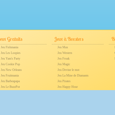
eux Gratuits
Jeux à Boosters
Be
Jeu Fishmania
Jeu Max
Jeu Les Loopies
Jeu Western
Jeu Yam's Party
Jeu Froak
Jeu Cookie Pop
Jeu Magic
Jeu New Orleans
Jeu Devine le mot
Jeu Fruitmania
Jeu La Mine de Diamants
Jeu Barbeapapa
Jeu Pirates
Jeu Le BuzzPot
Jeu Happy Hour
Jeu L'Aéroport en Folie
Jeu Cocorico
Jeu Demineur
Jeu Poker
ion CNIL N°1359122