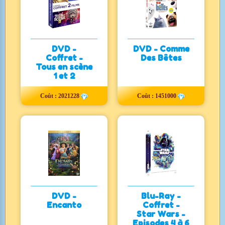
DVD -
DVD - Comme
Coffret -
Des Bêtes
Tous en scène
1 et 2
Coût :
2021228
Coût :
1451000
DVD -
Blu-Ray -
Encanto
Coffret -
Star Wars -
Episodes 4 à 6