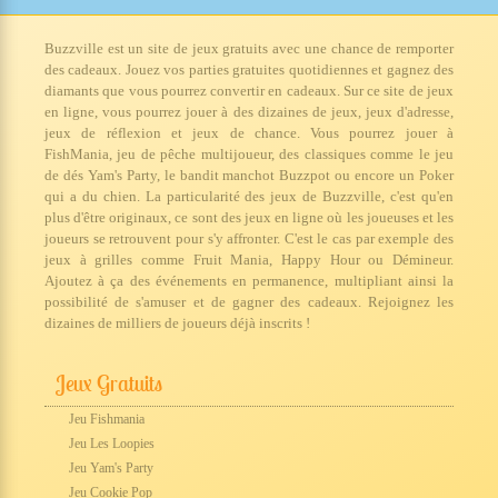
Buzzville est un site de jeux gratuits avec une chance de remporter
des cadeaux. Jouez vos parties gratuites quotidiennes et gagnez des
diamants que vous pourrez convertir en cadeaux. Sur ce site de jeux
en ligne, vous pourrez jouer à des dizaines de jeux, jeux d'adresse,
jeux de réflexion et jeux de chance. Vous pourrez jouer à
FishMania, jeu de pêche multijoueur, des classiques comme le jeu
de dés Yam's Party, le bandit manchot Buzzpot ou encore un Poker
qui a du chien. La particularité des jeux de Buzzville, c'est qu'en
plus d'être originaux, ce sont des jeux en ligne où les joueuses et les
joueurs se retrouvent pour s'y affronter. C'est le cas par exemple des
jeux à grilles comme Fruit Mania, Happy Hour ou Démineur.
Ajoutez à ça des événements en permanence, multipliant ainsi la
possibilité de s'amuser et de gagner des cadeaux. Rejoignez les
dizaines de milliers de joueurs déjà inscrits !
Jeux Gratuits
Jeu Fishmania
Jeu Les Loopies
Jeu Yam's Party
Jeu Cookie Pop