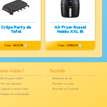
Crêpe Party de
Air Fryer Russel
Tefal
Hobbs XXL 8l
Cout : 4923140
Cout : 11904234
soin d'aides ?
Buzzville
Mot de passe oublié ?
Règlement du site
Foire aux questions
Parrainez vos amis
Contacter le service client
Buzzville sur Facebook
Politique de confidentialité