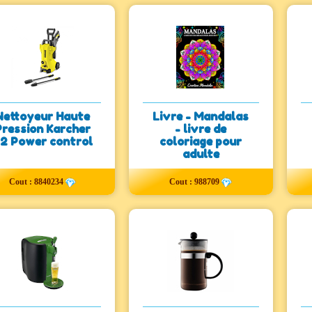
Nettoyeur Haute
Livre - Mandalas
Pression Karcher
- livre de
2 Power control
coloriage pour
adulte
Cout : 8840234
Cout : 988709