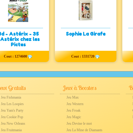
Bd - Astérix - 35
Sophie La Girafe
 Astérix chez les
Pictes
Cout : 1274600
Cout : 1331720
eux Gratuits
Jeux à Boosters
Be
Jeu Fishmania
Jeu Max
Jeu Les Loopies
Jeu Western
Jeu Yam's Party
Jeu Froak
Jeu Cookie Pop
Jeu Magic
Jeu New Orleans
Jeu Devine le mot
Jeu Fruitmania
Jeu La Mine de Diamants