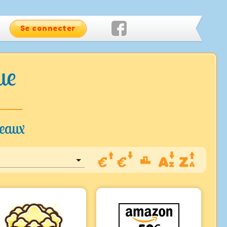
Se connecter
ue
deaux