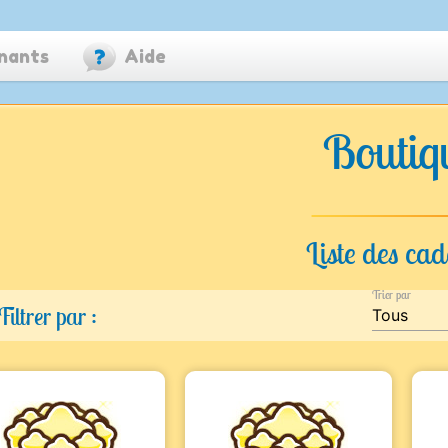
nants
Aide
Boutiq
Liste des ca
Trier par
Filtrer par :