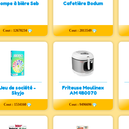
ompe à bière Seb
Cafetière Bodum
Cout : 12670234
Cout : 2013549
Jeu de société -
Friteuse Moulinex
Skyjo
AM 480070
Cout : 1534160
Cout : 9496696