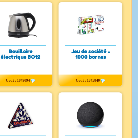
Bouilloire
Jeu de société -
électrique BO12
1000 bornes
Cout : 1849094
Cout : 1745840